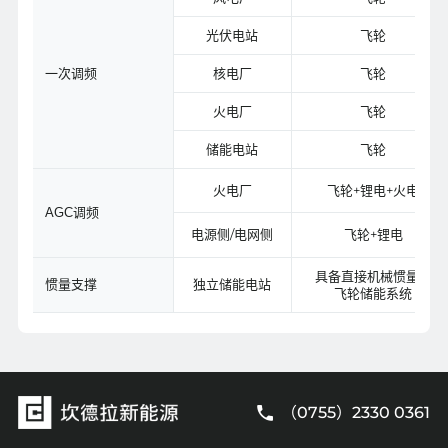
光伏电站
飞轮
核电厂
飞轮
一次调频
火电厂
飞轮
储能电站
飞轮
火电厂
飞轮+锂电+火电
AGC调频
电源侧/电网侧
飞轮+锂电
具备直接机械惯量的
独立储能电站
惯量支撑
飞轮储能系统
（0755）2330 0361