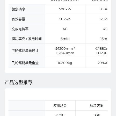
500kW
500kW
额定功率
50kwh
125kwh
有效容量
4C
4C
充放电倍率
6min
15min
恒功率充 / 放电时间
Ф1200mm *
Ф1880mm *
飞轮储能单元尺寸
H2640mm
H3200mm
10300kg
29800kg
飞轮储能单元重量
产品选型推荐
应用场景
解决方案
风电厂
飞轮