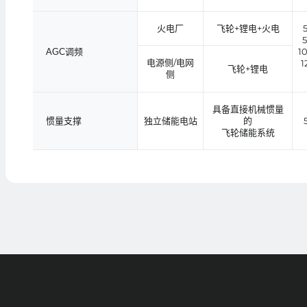
火电厂
飞轮+锂电+火电
1
AGC调频
电源侧/电网
1
飞轮+锂电
侧
具备直接机械惯量
独立储能电站
的
惯量支撑
飞轮储能系统