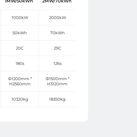
1MW/50kWh
2MW/70kWh
1000kW
2000kW
50kWh
70kWh
20C
29C
180s
126s
Ф1200mm *
Ф1500mm *
H2560mm
H3120mm
10320kg
18350kg