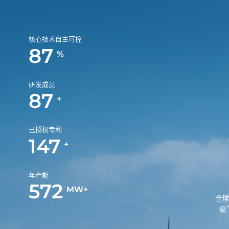
核心技术自主可控
100
%
研发成员
100
+
已授权专利
170
+
年产能
660
MW+
全球
级